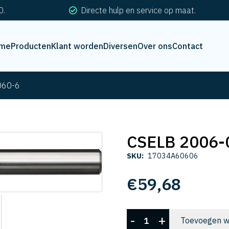
0.
Directe hulp en service op maat.
me
Producten
Klant worden
Diversen
Over ons
Contact
060-6
CSELB 2006-
SKU:
17034A60606
€
59,68
CSELB
-
+
Toevoegen w