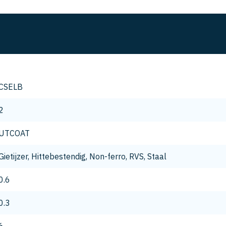
CSELB
2
UTCOAT
Gietijzer, Hittebestendig, Non-ferro, RVS, Staal
0.6
0.3