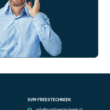
SVM FREESTECHNIEK
info@svmfreestechniek.nl