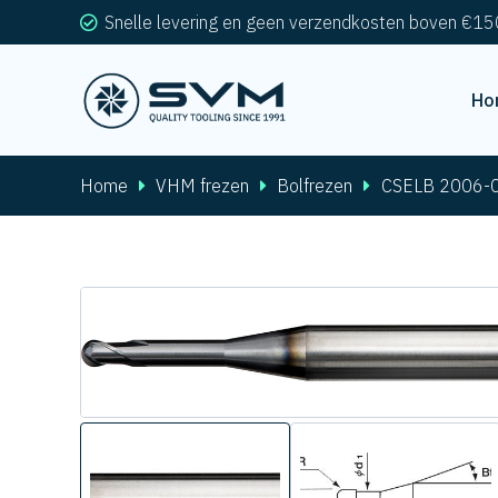
Snelle levering en geen verzendkosten boven €15
Ho
Home
VHM frezen
Bolfrezen
CSELB 2006-