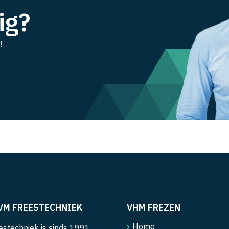
ig?
!
VM FREESTECHNIEK
VHM FREZEN
Home
stechniek is sinds 1991