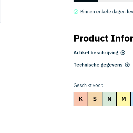
2006-
060-
Binnen enkele dagen le
6
aantal
Product Info
Artikel beschrijving
Technische gegevens
Geschikt voor:
K
S
N
M