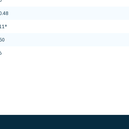
6
0.48
11°
50
6