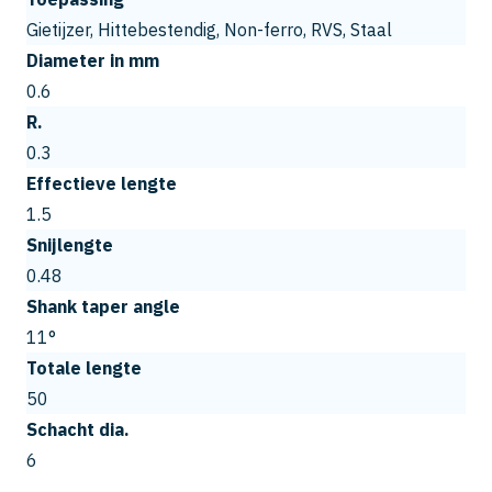
Gietijzer, Hittebestendig, Non-ferro, RVS, Staal
Diameter in mm
0.6
R.
0.3
Effectieve lengte
1.5
Snijlengte
0.48
Shank taper angle
11°
Totale lengte
50
Schacht dia.
6