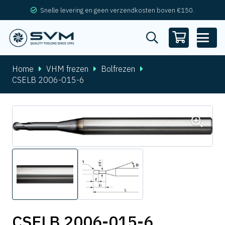
Snelle levering en geen verzendkosten boven €150.
Home
VHM frezen
Bolfrezen
CSELB 2006-015-6
CSELB 2006-015-6