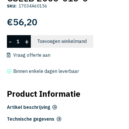
SKU:
17034A60156
€
56,20
CSELB
-
+
Toevoegen winkelmand
2006-
015-
Vraag offerte aan
6
aantal
Binnen enkele dagen leverbaar
Product Informatie
Artikel beschrijving
Technische gegevens