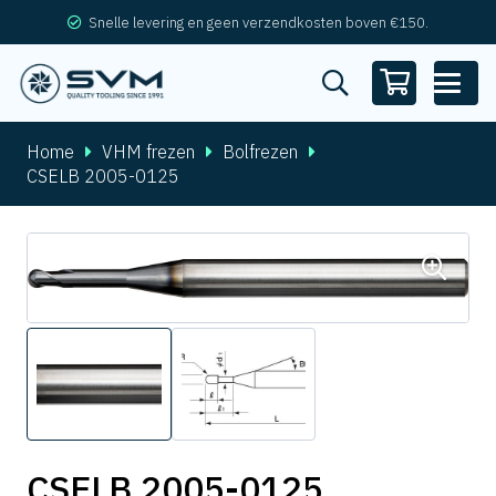
Snelle levering en geen verzendkosten boven €150.
Home
VHM frezen
Bolfrezen
CSELB 2005-0125
CSELB 2005-0125