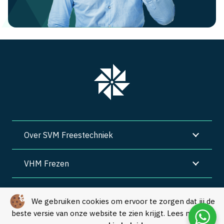
Over SVM Freestechniek
VHM Frezen
SVM Freestechniek
We gebruiken cookies om ervoor te zorgen dat jij de
beste versie van onze website te zien krijgt. Lees meer in
Algemene voorwaarden
|
Privacy
|
Cookies