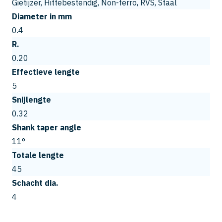
Gietijzer, Hittebestendig, Non-ferro, RVS, Staal
Diameter in mm
0.4
R.
0.20
Effectieve lengte
5
Snijlengte
0.32
Shank taper angle
11°
Totale lengte
45
Schacht dia.
4