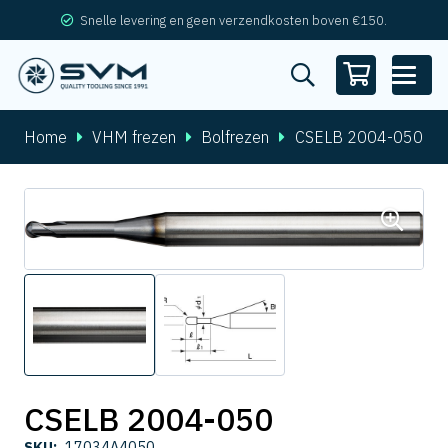
Snelle levering en geen verzendkosten boven €150.
Home
VHM frezen
Bolfrezen
CSELB 2004-050
CSELB 2004-050
SKU:
17034A4050