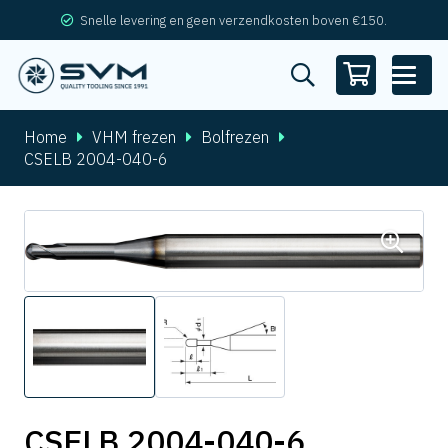
Snelle levering en geen verzendkosten boven €150.
Home
VHM frezen
Bolfrezen
CSELB 2004-040-6
CSELB 2004-040-6