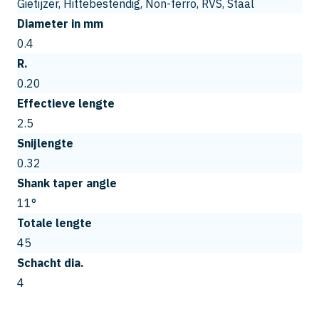
Gietijzer, Hittebestendig, Non-ferro, RVS, Staal
Diameter in mm
0.4
R.
0.20
Effectieve lengte
2.5
Snijlengte
0.32
Shank taper angle
11°
Totale lengte
45
Schacht dia.
4