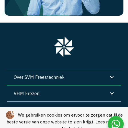
Over SVM Freestechniek
VHM Frezen
SVM Freestechniek
We gebruiken cookies om ervoor te zorgen dat jij de
beste versie van onze website te zien krijgt. Lees meer in
Algemene voorwaarden
|
Privacy
|
Cookies