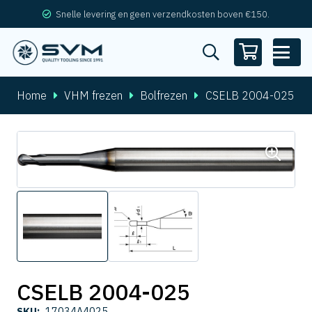
Snelle levering en geen verzendkosten boven €150.
Home
VHM frezen
Bolfrezen
CSELB 2004-025
CSELB 2004-025
SKU:
17034A4025