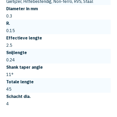
Gietijzer, Hittebestendig, Non-ferro, RVS, Staal
Diameter in mm
0.3
R.
0.15
Effectieve lengte
2.5
Snijlengte
0.24
Shank taper angle
11°
Totale lengte
45
Schacht dia.
4