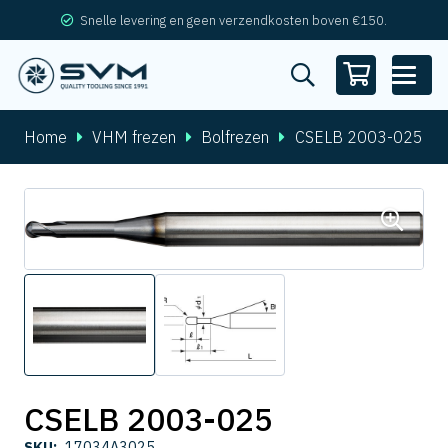
Snelle levering en geen verzendkosten boven €150.
Home
VHM frezen
Bolfrezen
CSELB 2003-025
CSELB 2003-025
SKU:
17034A3025