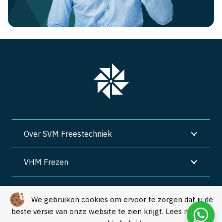
Over SVM Freestechniek
VHM Frezen
SVM Freestechniek
We gebruiken cookies om ervoor te zorgen dat jij de
beste versie van onze website te zien krijgt. Lees meer in
Algemene voorwaarden
|
Privacy
|
Cookies