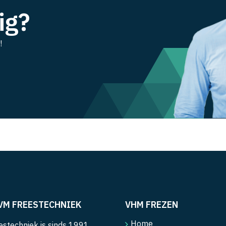
ig?
!
VM FREESTECHNIEK
VHM FREZEN
Home
stechniek is sinds 1991