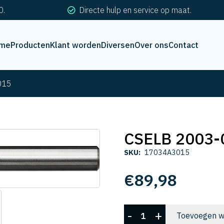
0.
Directe hulp en service op maat.
me
Producten
Klant worden
Diversen
Over ons
Contact
015
CSELB 2003-
SKU:
17034A3015
€
89,98
CSELB
-
+
Toevoegen w