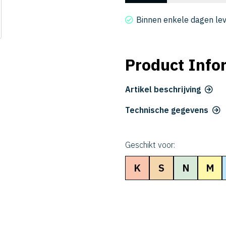
2003-
015
Binnen enkele dagen le
aantal
Product Info
Artikel beschrijving
Technische gegevens
Geschikt voor:
K
S
N
M