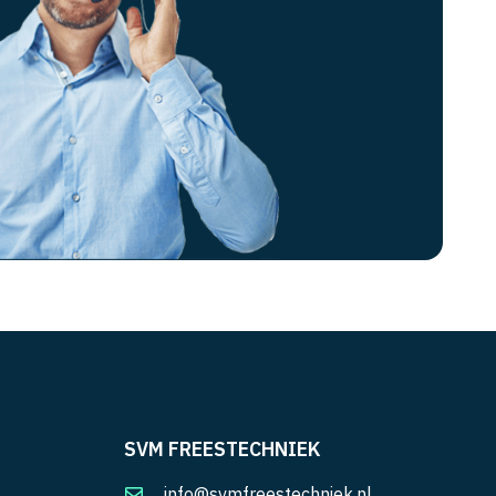
SVM FREESTECHNIEK
info@svmfreestechniek.nl