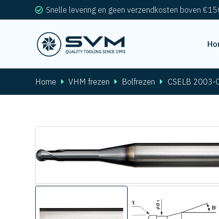
Snelle levering en geen verzendkosten boven €15
Ho
Home
VHM frezen
Bolfrezen
CSELB 2003-