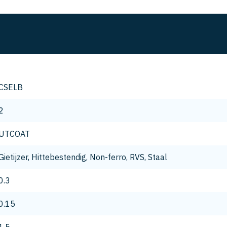
CSELB
2
UTCOAT
Gietijzer, Hittebestendig, Non-ferro, RVS, Staal
0.3
0.15