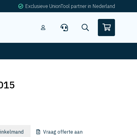
Exclusieve UnionTool partner in Nederland
015
inkelmand
Vraag offerte aan