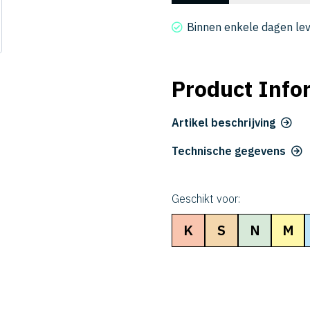
20015-
005
Binnen enkele dagen le
aantal
Product Info
Artikel beschrijving
Technische gegevens
Geschikt voor:
K
S
N
M