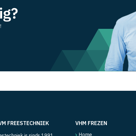
ig?
!
VM FREESTECHNIEK
VHM FREZEN
Home
stechniek is sinds 1991