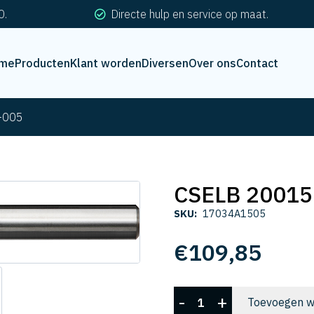
0.
Directe hulp en service op maat.
me
Producten
Klant worden
Diversen
Over ons
Contact
-005
CSELB 20015
SKU:
17034A1505
€
109,85
CSELB
-
+
Toevoegen w