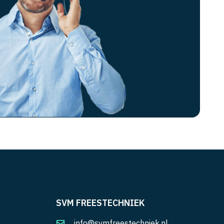
SVM FREESTECHNIEK
info@svmfreestechniek.nl