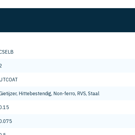
CSELB
2
UTCOAT
Gietijzer, Hittebestendig, Non-ferro, RVS, Staal
0.15
0.075