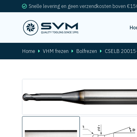
Snelle levering en geen verzendkosten boven €15
Ho
Home
VHM frezen
Bolfrezen
CSELB 20015