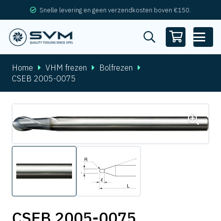
Snelle levering en geen verzendkosten boven €150.
Home
VHM frezen
Bolfrezen
CSEB 2005-0075
CSEB 2005-0075