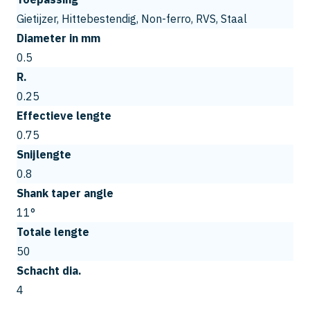
Gietijzer, Hittebestendig, Non-ferro, RVS, Staal
Diameter in mm
0.5
R.
0.25
Effectieve lengte
0.75
Snijlengte
0.8
Shank taper angle
11°
Totale lengte
50
Schacht dia.
4