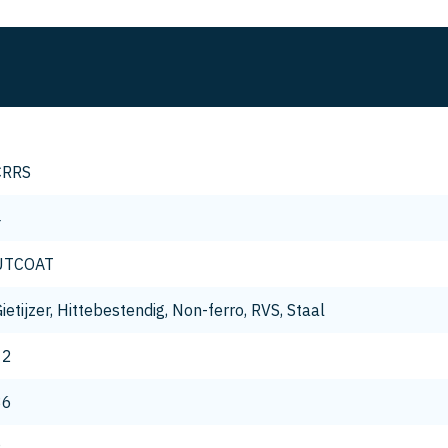
CRRS
4
UTCOAT
ietijzer, Hittebestendig, Non-ferro, RVS, Staal
12
36