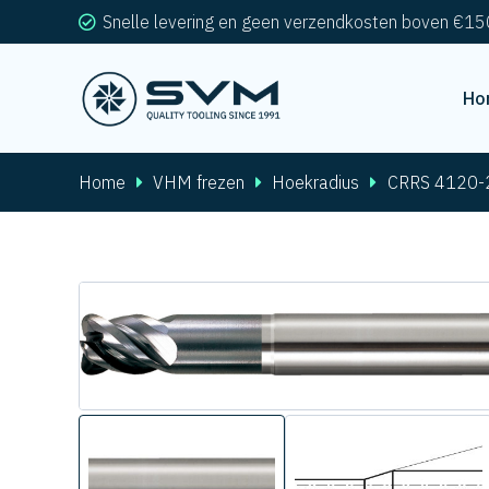
Snelle levering en geen verzendkosten boven €15
Ho
Home
VHM frezen
Hoekradius
CRRS 4120-