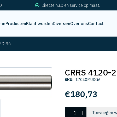
0.
Directe hulp en service op maat.
me
Producten
Klant worden
Diversen
Over ons
Contact
20-36
CRRS 4120-2
SKU:
17040MUDGA
€
180,73
CRRS
-
+
Toevoegen w