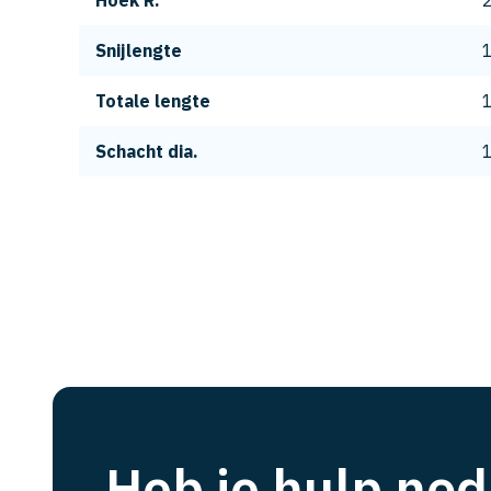
Hoek R.
Snijlengte
Totale lengte
Schacht dia.
Heb je hulp nod