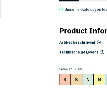
4120-
20-
Binnen enkele dagen le
36
aantal
Product Info
Artikel beschrijving
Technische gegevens
Geschikt voor:
K
S
N
M