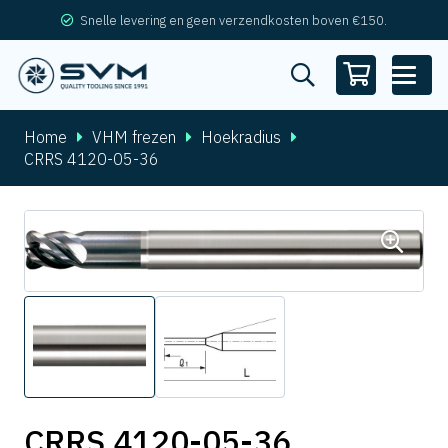
Snelle levering en geen verzendkosten boven €150.
Home
VHM frezen
Hoekradius
CRRS 4120-05-36
CRRS 4120-05-36