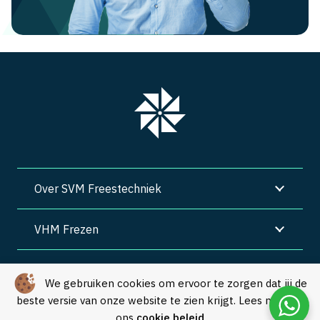
Over SVM Freestechniek
VHM Frezen
SVM Freestechniek
We gebruiken cookies om ervoor te zorgen dat jij de
beste versie van onze website te zien krijgt. Lees meer in
Algemene voorwaarden
|
Privacy
|
Cookies
ons
cookie beleid