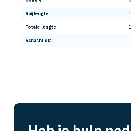
Hoek R.
0
Snijlengte
Totale lengte
Schacht dia.
Heb je hulp nod