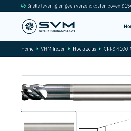
Snelle levering en geen verzendkosten boven €15
Ho
Home
VHM frezen
Hoekradius
CRRS 4100-