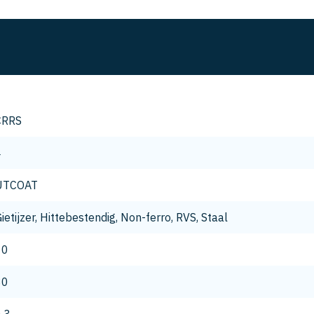
CRRS
4
UTCOAT
ietijzer, Hittebestendig, Non-ferro, RVS, Staal
10
30