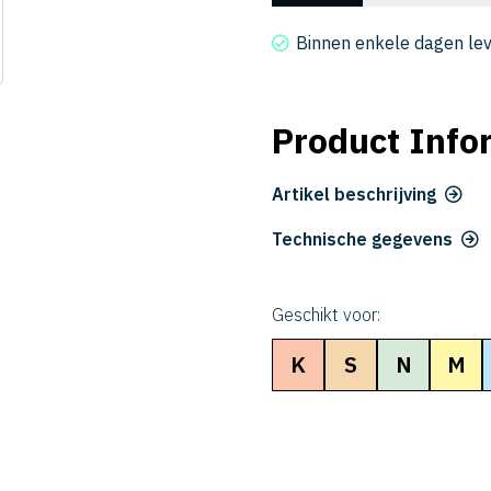
4100-
03-
Binnen enkele dagen le
30
aantal
Product Info
Artikel beschrijving
Technische gegevens
Geschikt voor:
K
S
N
M