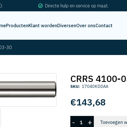
0.
Directe hulp en service op maat.
me
Producten
Klant worden
Diversen
Over ons
Contact
03-30
CRRS 4100-0
SKU:
17040KDDAA
€
143,68
CRRS
-
+
Toevoegen w