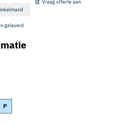
Vraag offerte aan
inkelmand
n geleverd
rmatie
P