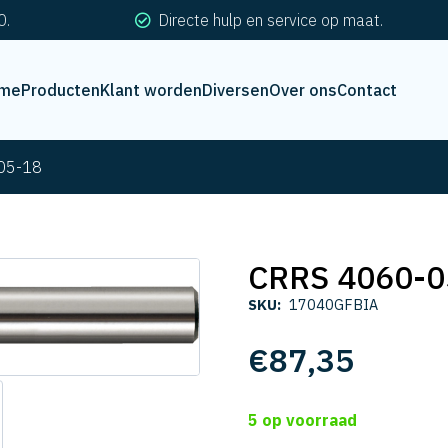
0.
Directe hulp en service op maat.
me
Producten
Klant worden
Diversen
Over ons
Contact
05-18
CRRS 4060-0
SKU:
17040GFBIA
€
87,35
5 op voorraad