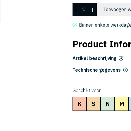
CRRS
-
+
Toevoegen w
4060-
05-
Binnen enkele werkdage
18
aantal
Product Info
Artikel beschrijving
Technische gegevens
Geschikt voor:
K
S
N
M