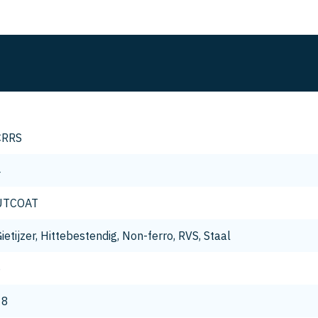
CRRS
4
UTCOAT
ietijzer, Hittebestendig, Non-ferro, RVS, Staal
6
18