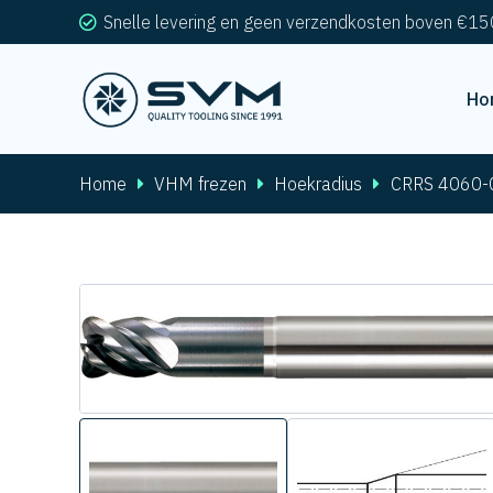
Snelle levering en geen verzendkosten boven €15
Ho
Home
VHM frezen
Hoekradius
CRRS 4060-