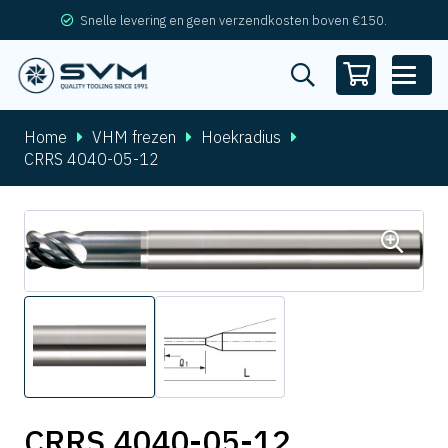
Snelle levering en geen verzendkosten boven €150.
Home
VHM frezen
Hoekradius
CRRS 4040-05-12
CRRS 4040-05-12