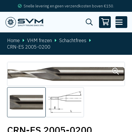
Snelle levering en geen verzendkosten boven €150.
Home
VHM frezen
Schachtfrees
CRN-ES 2005-0200
CRN-ES 2005-0200