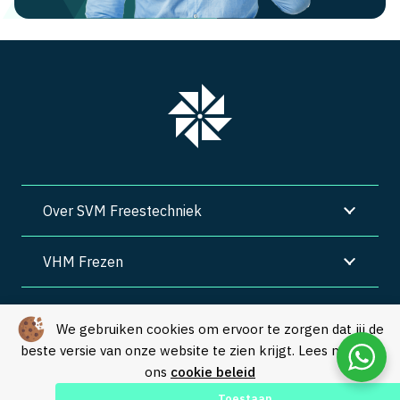
Over SVM Freestechniek
VHM Frezen
SVM Freestechniek
We gebruiken cookies om ervoor te zorgen dat jij de
beste versie van onze website te zien krijgt. Lees meer in
Algemene voorwaarden
|
Privacy
|
Cookies
ons
cookie beleid
© Copyright 2026 – SVM Freestechniek |
Webdesign by Yooker
–
Toestaan