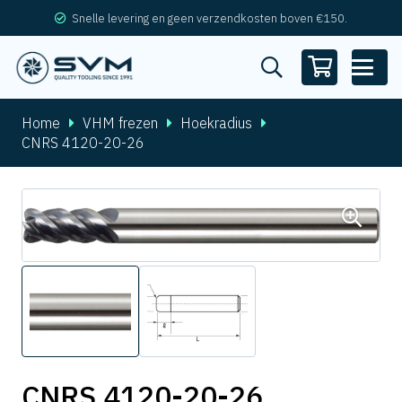
Snelle levering en geen verzendkosten boven €150.
Home
VHM frezen
Hoekradius
CNRS 4120-20-26
CNRS 4120-20-26