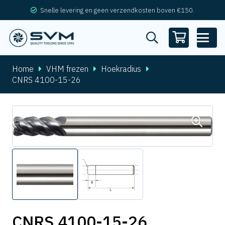
Snelle levering en geen verzendkosten boven €150.
Home
VHM frezen
Hoekradius
CNRS 4100-15-26
CNRS 4100-15-26