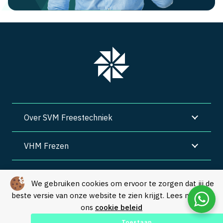
Over SVM Freestechniek
VHM Frezen
SVM Freestechniek
We gebruiken cookies om ervoor te zorgen dat jij de
beste versie van onze website te zien krijgt. Lees meer in
Algemene voorwaarden
|
Privacy
|
Cookies
ons
cookie beleid
© Copyright 2026 – SVM Freestechniek |
Webdesign by Yooker
–
Toestaan