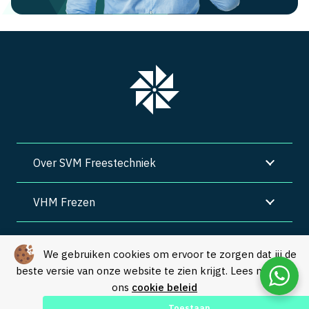
Over SVM Freestechniek
VHM Frezen
SVM Freestechniek
We gebruiken cookies om ervoor te zorgen dat jij de
beste versie van onze website te zien krijgt. Lees meer in
Algemene voorwaarden
|
Privacy
|
Cookies
ons
cookie beleid
© Copyright 2026 – SVM Freestechniek |
Webdesign by Yooker
–
Toestaan