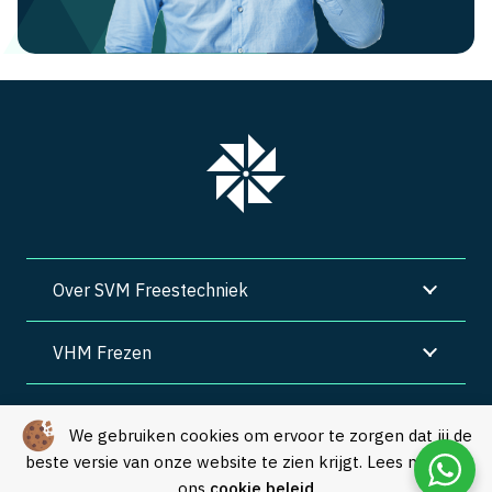
Over SVM Freestechniek
VHM Frezen
SVM Freestechniek
We gebruiken cookies om ervoor te zorgen dat jij de
beste versie van onze website te zien krijgt. Lees meer in
Algemene voorwaarden
|
Privacy
|
Cookies
ons
cookie beleid