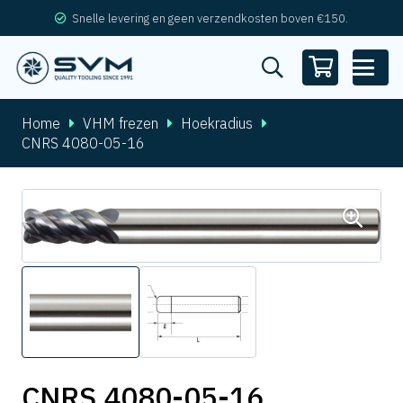
Snelle levering en geen verzendkosten boven €150.
Home
VHM frezen
Hoekradius
CNRS 4080-05-16
CNRS 4080-05-16