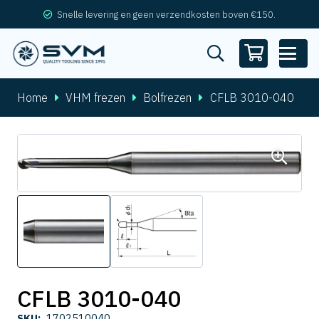
Snelle levering en geen verzendkosten boven €150.
Home
VHM frezen
Bolfrezen
CFLB 3010-040
CFLB 3010-040
SKU:
1702510040