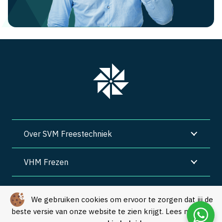
Over SVM Freestechniek
VHM Frezen
SVM Freestechniek
We gebruiken cookies om ervoor te zorgen dat jij de
beste versie van onze website te zien krijgt. Lees meer in
Algemene voorwaarden
|
Privacy
|
Cookies