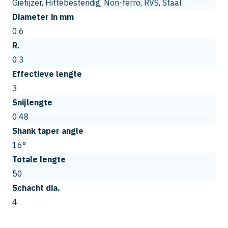
Gietijzer, Hittebestendig, Non-ferro, RVS, Staal
Diameter in mm
0.6
R.
0.3
Effectieve lengte
3
Snijlengte
0.48
Shank taper angle
16°
Totale lengte
50
Schacht dia.
4