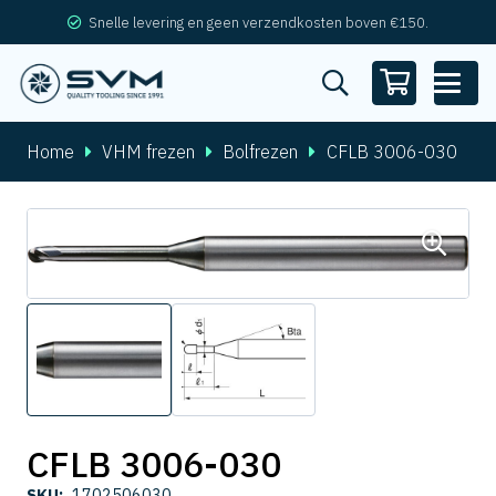
Snelle levering en geen verzendkosten boven €150.
Home
VHM frezen
Bolfrezen
CFLB 3006-030
CFLB 3006-030
SKU:
1702506030