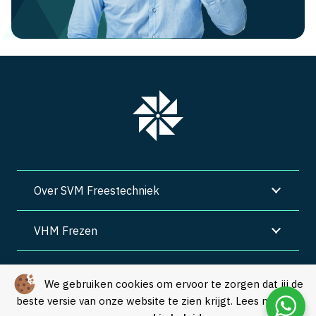
Over SVM Freestechniek
VHM Frezen
SVM Freestechniek
We gebruiken cookies om ervoor te zorgen dat jij de
beste versie van onze website te zien krijgt. Lees meer in
Algemene voorwaarden
|
Privacy
|
Cookies