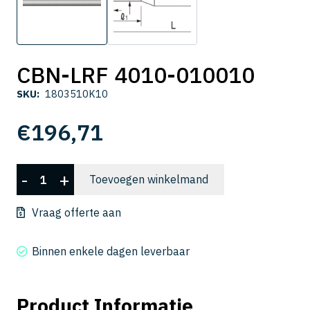
CBN-LRF 4010-010010
SKU:
1803510K10
€
196,71
CBN-
-
+
Toevoegen winkelmand
LRF
4010-
Vraag offerte aan
010010
aantal
Binnen enkele dagen leverbaar
Product Informatie