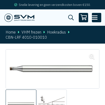
Snelle levering en geen verzendkosten boven €150.
Home
VHM frezen
Hoekradius
CBN-LRF 4010-010010