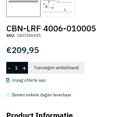
CBN-LRF 4006-010005
SKU:
1803506K05
€
209,95
CBN-
-
+
Toevoegen winkelmand
LRF
4006-
Vraag offerte aan
010005
aantal
Binnen enkele dagen leverbaar
Product Informatie