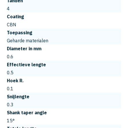
Tanden
4
Coating
CBN
Toepassing
Geharde materialen
Diameter in mm
0.6
Effectieve lengte
0.5
Hoek R.
0.1
Snijlengte
0.3
Shank taper angle
15°