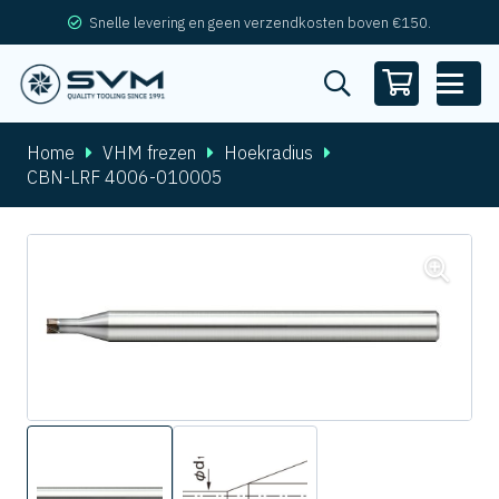
Snelle levering en geen verzendkosten boven €150.
Home
VHM frezen
Hoekradius
CBN-LRF 4006-010005