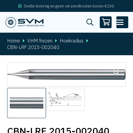
Snelle levering en geen verzendkosten boven €150.
Home
VHM frezen
Hoekradius
CBN-LRF 2015-002040
CBN-LRF 2015-002040