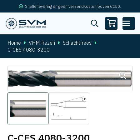
Snelle levering en geen verzendkosten boven €150.
Home
VHM frezen
Schachtfrees
C-CES 4080-3200
C-CES 4080-3200