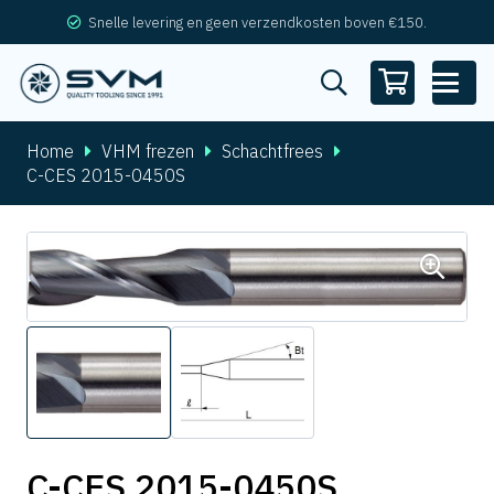
Snelle levering en geen verzendkosten boven €150.
Home
VHM frezen
Schachtfrees
C-CES 2015-0450S
C-CES 2015-0450S