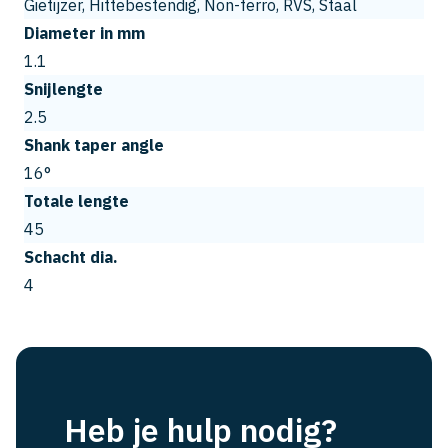
Gietijzer, Hittebestendig, Non-ferro, RVS, Staal
Diameter in mm
1.1
Snijlengte
2.5
Shank taper angle
16°
Totale lengte
45
Schacht dia.
4
Heb je hulp nodig?