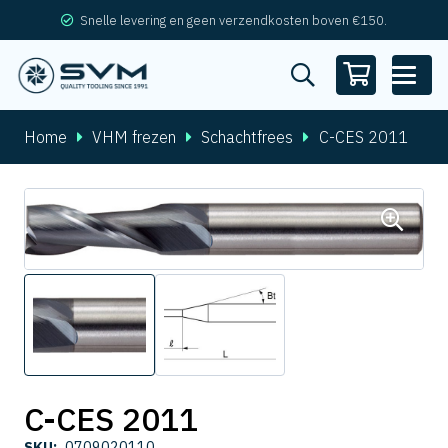
Snelle levering en geen verzendkosten boven €150.
Home
VHM frezen
Schachtfrees
C-CES 2011
C-CES 2011
SKU:
0709020110