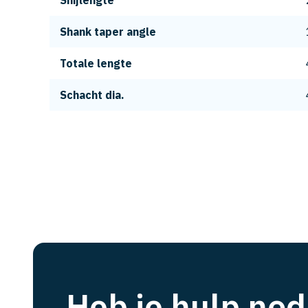
Snijlengte
Shank taper angle
Totale lengte
Schacht dia.
Heb je hulp nod