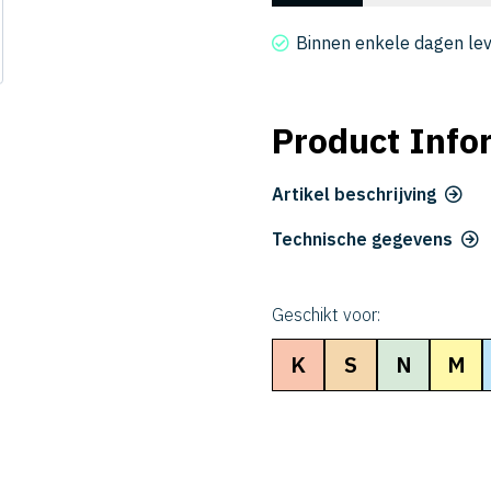
CER
2018-
Binnen enkele dagen le
8
aantal
Product Info
Artikel beschrijving
Technische gegevens
Geschikt voor:
K
S
N
M