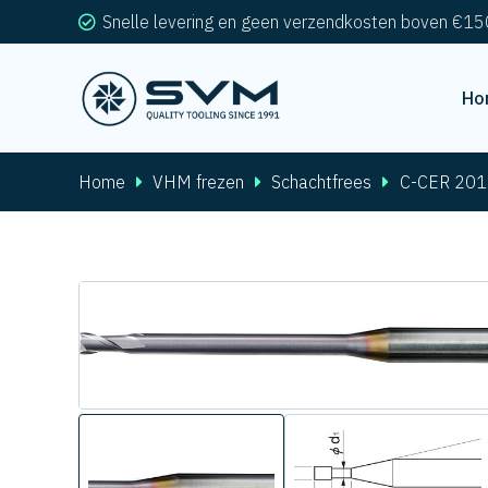
Snelle levering en geen verzendkosten boven €15
Ho
Home
VHM frezen
Schachtfrees
C-CER 201