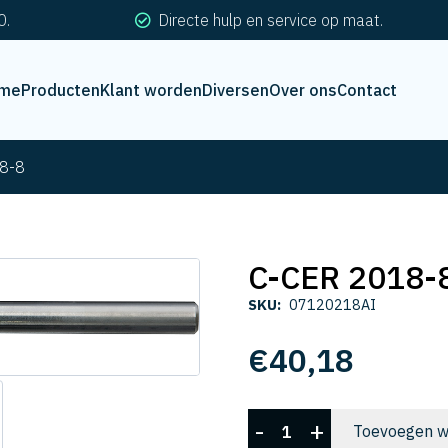
0.
Directe hulp en service op maat.
me
Producten
Klant worden
Diversen
Over ons
Contact
8-8
C-CER 2018-
SKU:
07120218AI
€
40,18
C-
-
+
Toevoegen w