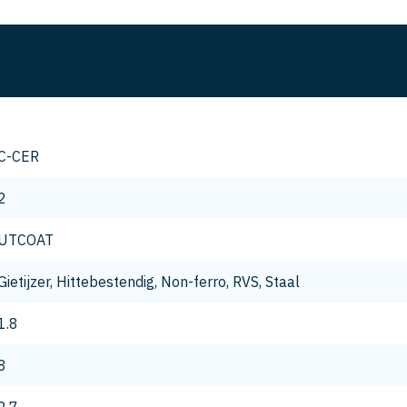
C-CER
2
UTCOAT
Gietijzer, Hittebestendig, Non-ferro, RVS, Staal
1.8
8