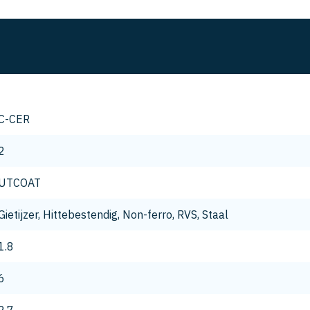
C-CER
2
UTCOAT
Gietijzer, Hittebestendig, Non-ferro, RVS, Staal
1.8
6