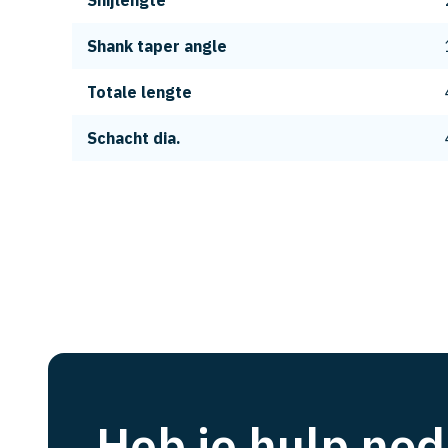
Snijlengte
Shank taper angle
Totale lengte
Schacht dia.
Heb je hulp nod