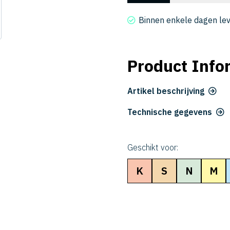
CER
2018-
Binnen enkele dagen le
6
aantal
Product Info
Artikel beschrijving
Technische gegevens
Geschikt voor:
K
S
N
M