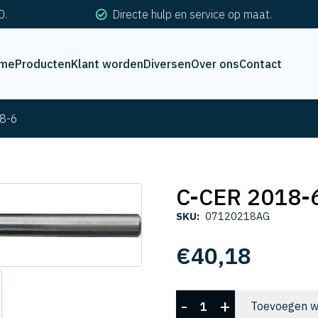
0.
Directe hulp en service op maat.
me
Producten
Klant worden
Diversen
Over ons
Contact
8-6
C-CER 2018-
SKU:
07120218AG
€
40,18
C-
-
+
Toevoegen w