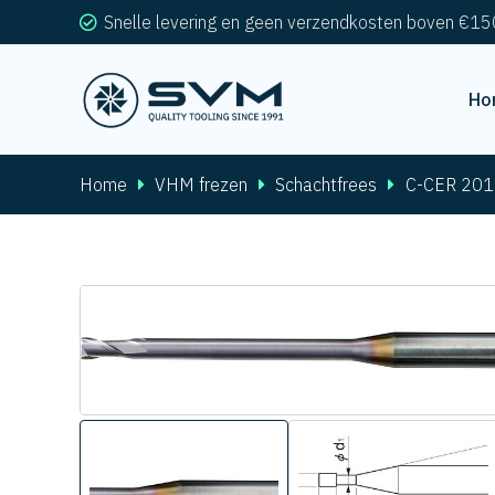
Snelle levering en geen verzendkosten boven €15
Ho
Home
VHM frezen
Schachtfrees
C-CER 201