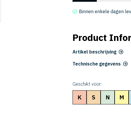
CER
2016-
Binnen enkele dagen le
12
aantal
Product Info
Artikel beschrijving
Technische gegevens
Geschikt voor:
K
S
N
M