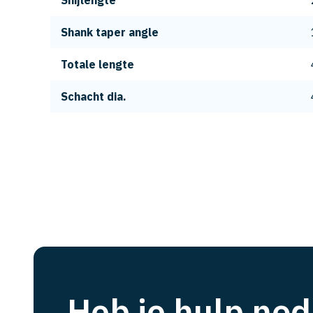
Snijlengte
Shank taper angle
Totale lengte
Schacht dia.
Heb je hulp nod