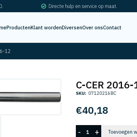
0.
Directe hulp en service op maat.
me
Producten
Klant worden
Diversen
Over ons
Contact
6-12
C-CER 2016-
SKU:
07120216BC
€
40,18
C-
-
+
Toevoegen w