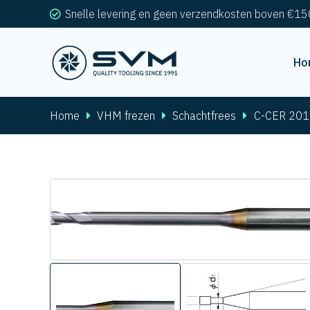
Snelle levering en geen verzendkosten boven €15
Ho
Home
VHM frezen
Schachtfrees
C-CER 201