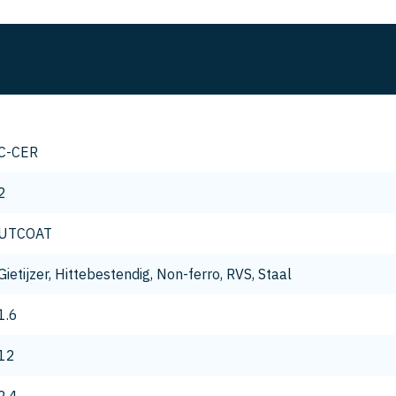
C-CER
2
UTCOAT
Gietijzer, Hittebestendig, Non-ferro, RVS, Staal
1.6
12