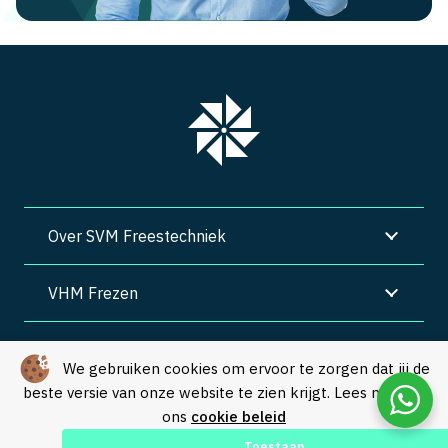
Over SVM Freestechniek
VHM Frezen
SVM Freestechniek
We gebruiken cookies om ervoor te zorgen dat jij de
beste versie van onze website te zien krijgt. Lees meer in
Algemene voorwaarden
|
Privacy
|
Cookies
ons
cookie beleid
© Copyright 2026 – SVM Freestechniek |
Webdesign by Yooker
–
Toestaan