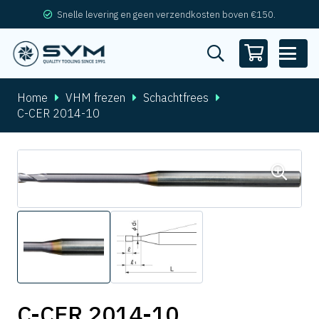
Snelle levering en geen verzendkosten boven €150.
Home
VHM frezen
Schachtfrees
C-CER 2014-10
C-CER 2014-10