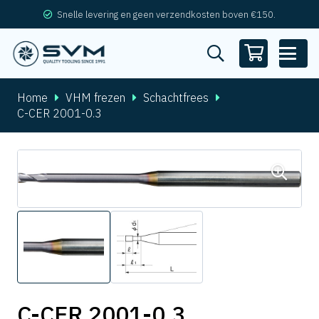
Snelle levering en geen verzendkosten boven €150.
Home
VHM frezen
Schachtfrees
C-CER 2001-0.3
C-CER 2001-0.3