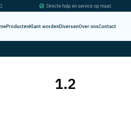
0.
Directe hulp en service op maat.
me
Producten
Klant worden
Diversen
Over ons
Contact
1.2