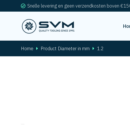
Snelle levering en geen verzendkosten boven €15
Ho
Home
Product Diameter in mm
1.2