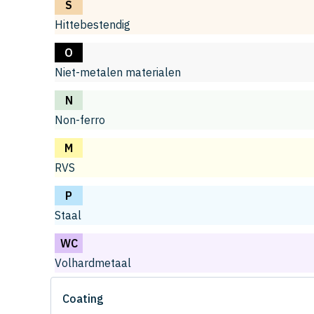
S
Hittebestendig
O
Niet-metalen materialen
N
Non-ferro
M
RVS
P
Staal
WC
Volhardmetaal
Coating