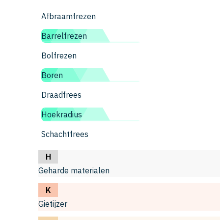
Afbraamfrezen
Barrelfrezen
Bolfrezen
Boren
Draadfrees
Hoekradius
Schachtfrees
H
Geharde materialen
K
Gietijzer