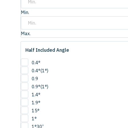
Min.
Max.
Half Included Angle
0.4°
0.4°(1°)
0.9
0.9°(1°)
1.4°
1.9°
15°
1°
1°30'