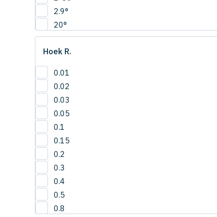
2.9°
20°
22.5°
Hoek R.
2°
30'
0.01
3°
0.02
42.5°
0.03
50°
0.05
5°
0.1
65°
0.15
0.2
0.3
0.4
0.5
0.8