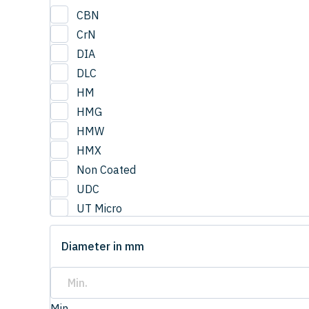
CBN
CrN
DIA
DLC
HM
HMG
HMW
HMX
Non Coated
UDC
UT Micro
UTCOAT
Diameter in mm
UTS Coat
UTW Coat
Min.