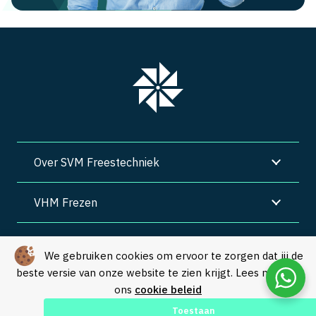
Over SVM Freestechniek
VHM Frezen
SVM Freestechniek
We gebruiken cookies om ervoor te zorgen dat jij de
beste versie van onze website te zien krijgt. Lees meer in
Algemene voorwaarden
|
Privacy
|
Cookies
ons
cookie beleid
© Copyright 2026 – SVM Freestechniek |
Webdesign by Yooker
–
Toestaan