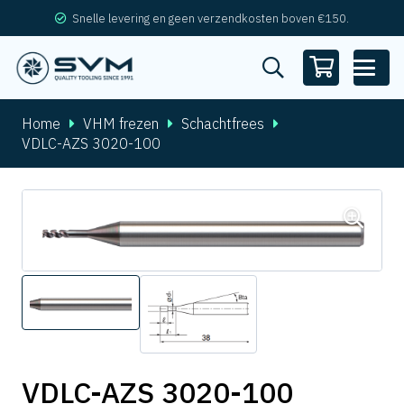
Snelle levering en geen verzendkosten boven €150.
Home
VHM frezen
Schachtfrees
VDLC-AZS 3020-100
VDLC-AZS 3020-100