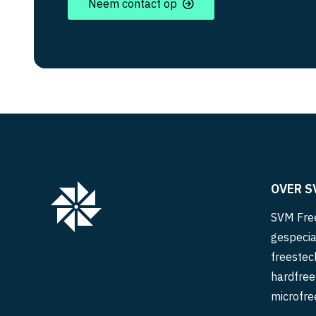
Neem contact op
OVER S
SVM Free
gespecia
freestec
hardfree
microfre