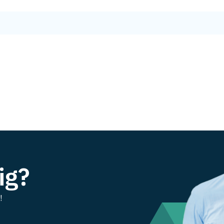
ig?
!