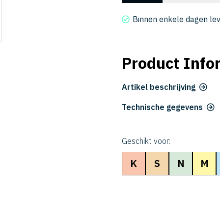
2145-
073
Binnen enkele dagen le
aantal
Product Info
Artikel beschrijving
Technische gegevens
Geschikt voor:
K
S
N
M