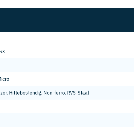
SX
icro
jzer, Hittebestendig, Non-ferro, RVS, Staal