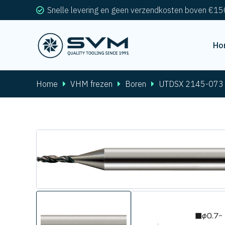
Snelle levering en geen verzendkosten boven €15
Ho
Home
VHM frezen
Boren
UTDSX 2145-073