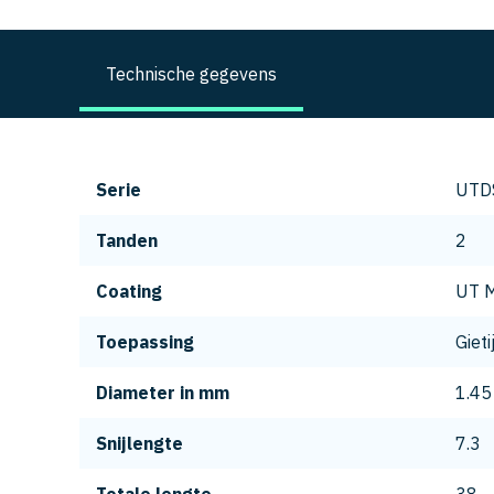
Technische gegevens
Serie
UTD
Tanden
2
Coating
UT M
Toepassing
Gieti
Diameter in mm
1.45
Snijlengte
7.3