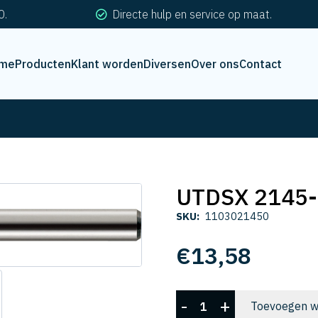
0.
Directe hulp en service op maat.
me
Producten
Klant worden
Diversen
Over ons
Contact
UTDSX 2145
SKU:
1103021450
€
13,58
UTDSX
-
+
Toevoegen w