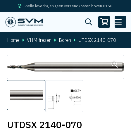
Snelle levering en geen verzendkosten boven €150.
Home
VHM frezen
Boren
UTDSX 2140-070
UTDSX 2140-070