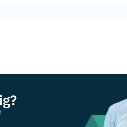
ig?
!