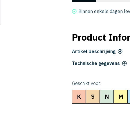
2075-
038
Binnen enkele dagen le
aantal
Product Info
Artikel beschrijving
Technische gegevens
Geschikt voor:
K
S
N
M