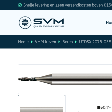
Snelle levering en geen verzendkosten boven €15
Ho
Home
VHM frezen
Boren
UTDSX 2075-038