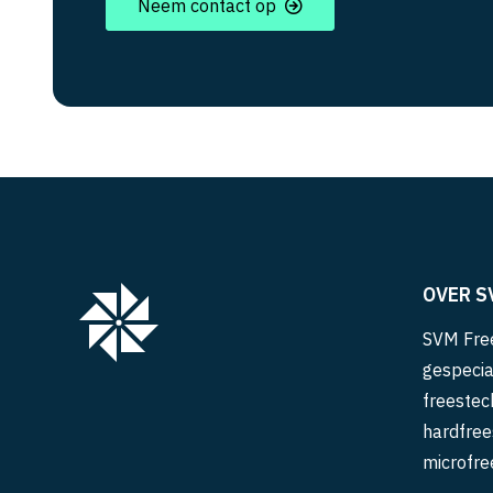
Neem contact op
OVER S
SVM Free
gespecia
freestec
hardfree
microfre