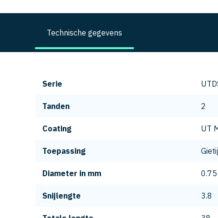
Technische gegevens
Serie
UTD
Tanden
2
Coating
UT M
Toepassing
Gieti
Diameter in mm
0.75
Snijlengte
3.8