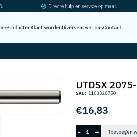
0.
Directe hulp en service op maat.
me
Producten
Klant worden
Diversen
Over ons
Contact
UTDSX 2075
SKU:
1103020750
€
16,83
UTDSX
-
+
Toevoegen w