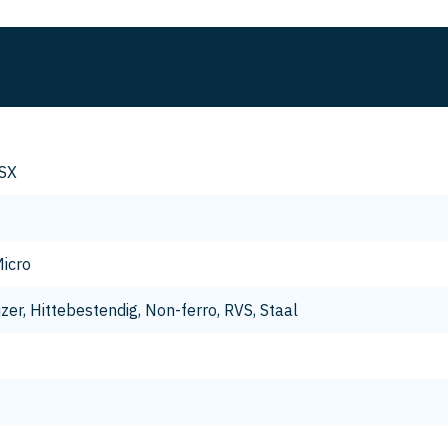
SX
icro
jzer, Hittebestendig, Non-ferro, RVS, Staal