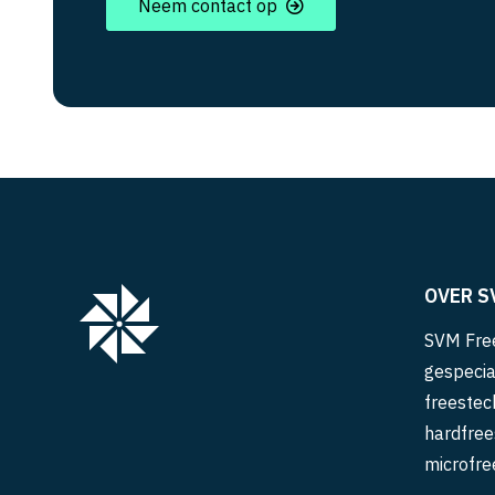
Neem contact op
OVER S
SVM Free
gespecia
freestec
hardfree
microfre