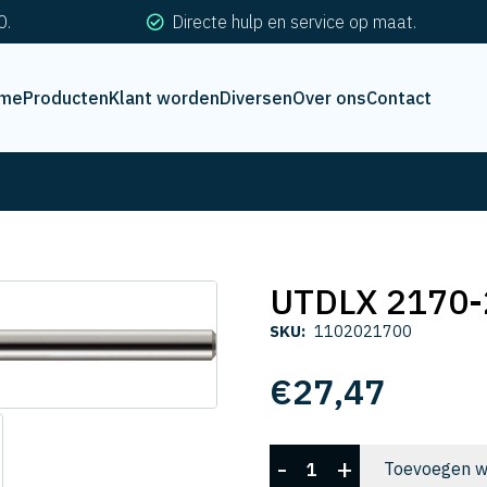
0.
Directe hulp en service op maat.
me
Producten
Klant worden
Diversen
Over ons
Contact
UTDLX 2170-
SKU:
1102021700
€
27,47
UTDLX
-
+
Toevoegen w