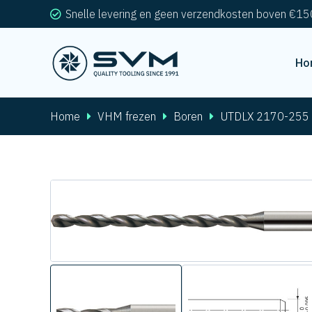
Snelle levering en geen verzendkosten boven €15
Ho
Home
VHM frezen
Boren
UTDLX 2170-255