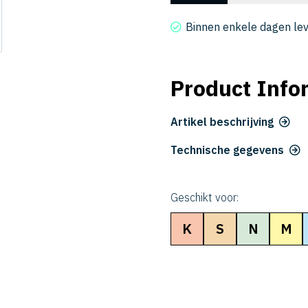
2170-
255
Binnen enkele dagen le
aantal
Product Info
Artikel beschrijving
Technische gegevens
Geschikt voor:
K
S
N
M