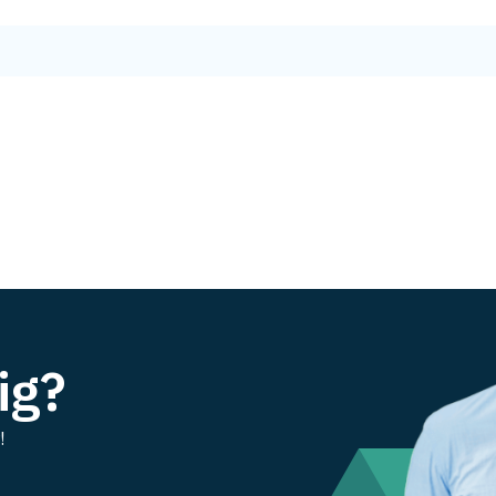
ig?
!