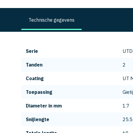
Technische gegevens
Serie
UTD
Tanden
2
Coating
UT M
Toepassing
Gieti
Diameter in mm
1.7
Snijlengte
25.5