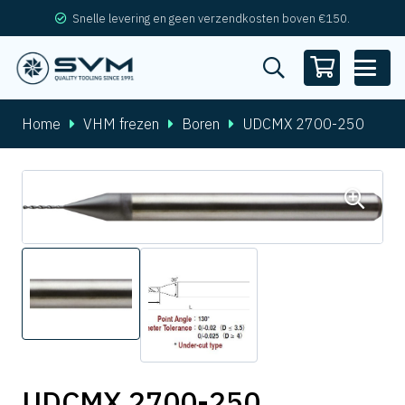
Snelle levering en geen verzendkosten boven €150.
Home
VHM frezen
Boren
UDCMX 2700-250
UDCMX 2700-250