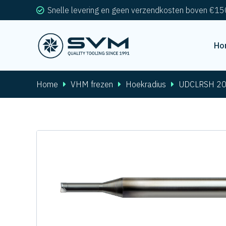
Snelle levering en geen verzendkosten boven €15
Ho
Home
VHM frezen
Hoekradius
UDCLRSH 2