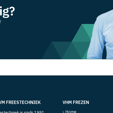
ig?
!
VM FREESTECHNIEK
VHM FREZEN
Home
stechniek is sinds 1991