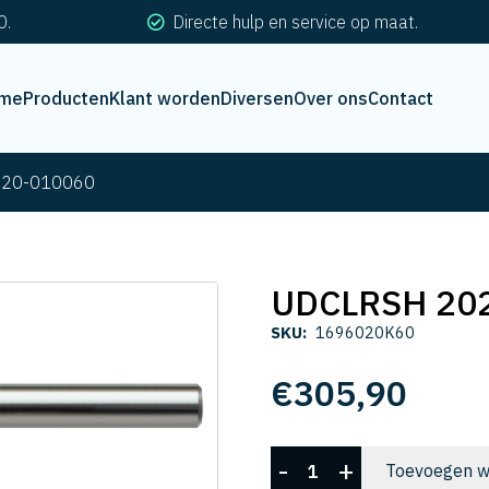
0.
Directe hulp en service op maat.
me
Producten
Klant worden
Diversen
Over ons
Contact
020-010060
UDCLRSH 20
SKU:
1696020K60
€
305,90
UDCLRSH
-
+
Toevoegen w