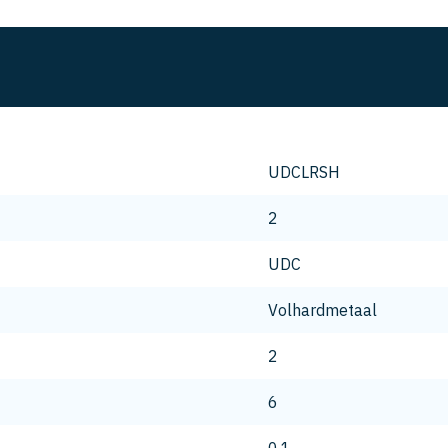
UDCLRSH
2
UDC
Volhardmetaal
2
6