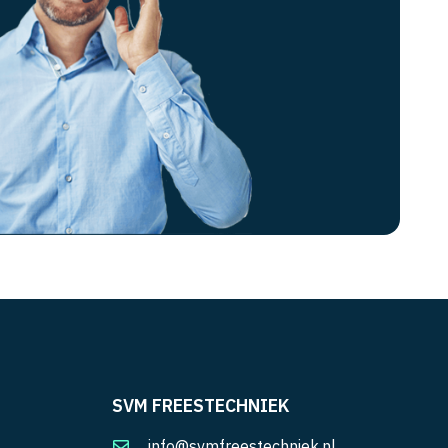
SVM FREESTECHNIEK
info@svmfreestechniek.nl