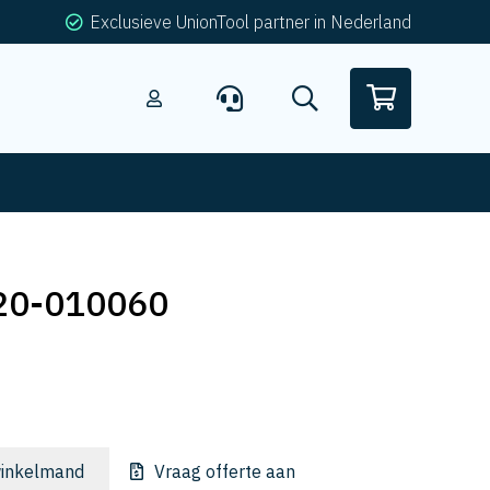
Exclusieve UnionTool partner in Nederland
20-010060
inkelmand
Vraag offerte aan