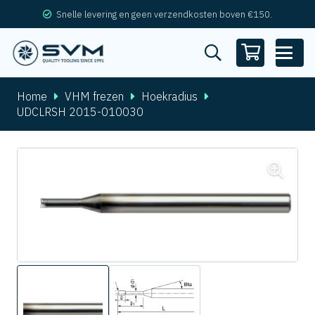
Snelle levering en geen verzendkosten boven €150.
Home
VHM frezen
Hoekradius
UDCLRSH 2015-010030