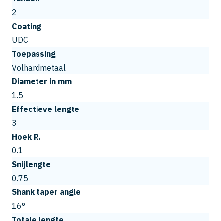
2
Coating
UDC
Toepassing
Volhardmetaal
Diameter in mm
1.5
Effectieve lengte
3
Hoek R.
0.1
Snijlengte
0.75
Shank taper angle
16°
Totale lengte