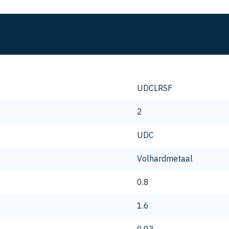
UDCLRSF
2
UDC
Volhardmetaal
0.8
1.6