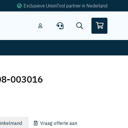
Exclusieve UnionTool partner in Nederland
08-003016
inkelmand
Vraag offerte aan