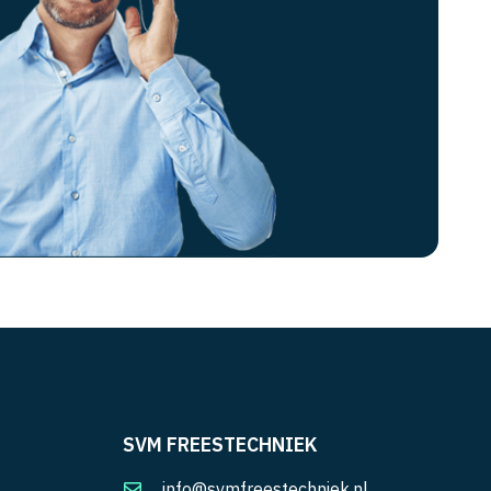
SVM FREESTECHNIEK
info@svmfreestechniek.nl