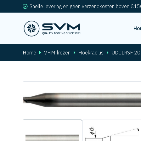
Snelle levering en geen verzendkosten boven €15
Ho
Home
VHM frezen
Hoekradius
UDCLRSF 20