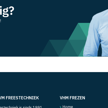
ig?
!
VM FREESTECHNIEK
VHM FREZEN
Home
stechniek is sinds 1991