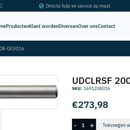
0.
Directe hulp en service op maat.
me
Producten
Klant worden
Diversen
Over ons
Contact
08-003016
UDCLRSF 20
SKU:
1691208D16
€
273,98
UDCLRSF
-
+
Toevoegen w