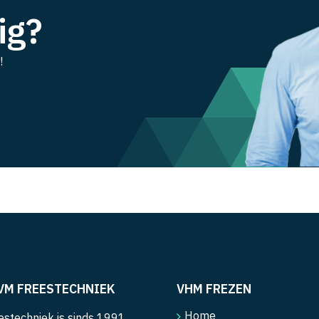
ig?
!
VM FREESTECHNIEK
VHM FREZEN
Home
stechniek is sinds 1991