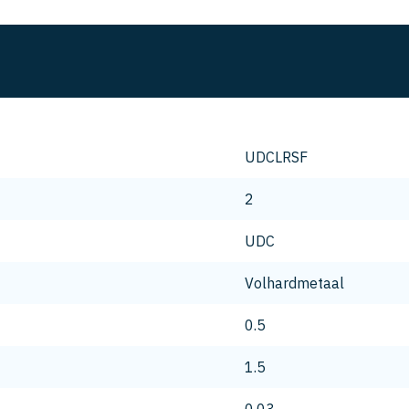
UDCLRSF
2
UDC
Volhardmetaal
0.5
1.5