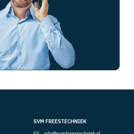
SVM FREESTECHNIEK
info@svmfreestechniek.nl