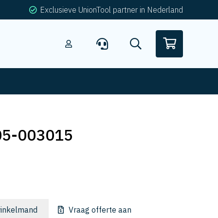
Exclusieve UnionTool partner in Nederland
05-003015
inkelmand
Vraag offerte aan