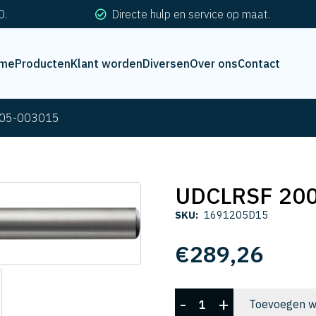
0.
Directe hulp en service op maat.
me
Producten
Klant worden
Diversen
Over ons
Contact
05-003015
UDCLRSF 20
SKU:
1691205D15
€
289,26
UDCLRSF
-
+
Toevoegen w