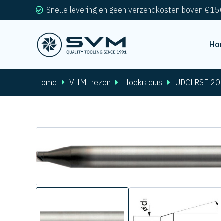
Snelle levering en geen verzendkosten boven €15
Ho
Home
VHM frezen
Hoekradius
UDCLRSF 20