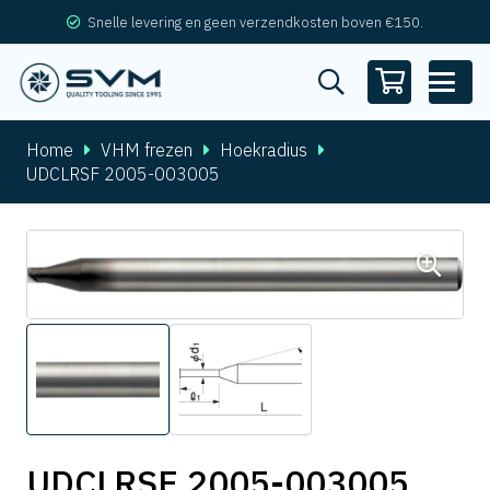
Snelle levering en geen verzendkosten boven €150.
Home
VHM frezen
Hoekradius
UDCLRSF 2005-003005
UDCLRSF 2005-003005