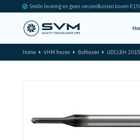
Snelle levering en geen verzendkosten boven €15
Ho
Home
VHM frezen
Bolfrezen
UDCLBH 2015