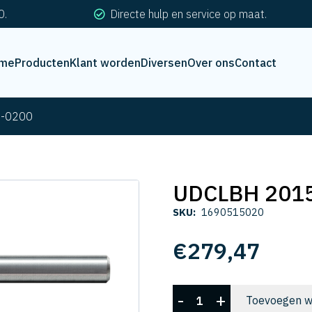
0.
Directe hulp en service op maat.
me
Producten
Klant worden
Diversen
Over ons
Contact
-0200
UDCLBH 201
SKU:
1690515020
€
279,47
UDCLBH
-
+
Toevoegen w