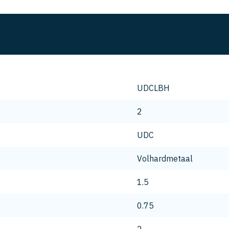
UDCLBH
2
UDC
Volhardmetaal
1.5
0.75