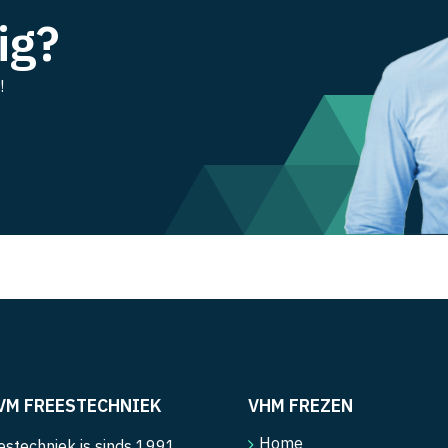
ig?
!
VM FREESTECHNIEK
VHM FREZEN
Home
stechniek is sinds 1991