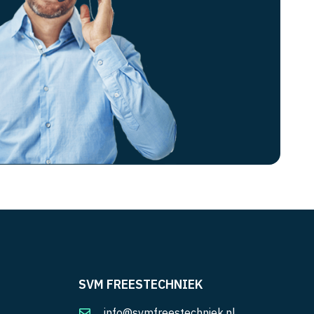
SVM FREESTECHNIEK
info@svmfreestechniek.nl