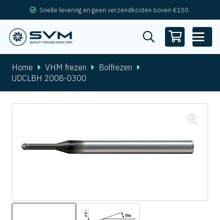
Snelle levering en geen verzendkosten boven €150.
Home
VHM frezen
Bolfrezen
UDCLBH 2008-0300