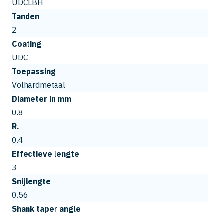
UDCLBH
Tanden
2
Coating
UDC
Toepassing
Volhardmetaal
Diameter in mm
0.8
R.
0.4
Effectieve lengte
3
Snijlengte
0.56
Shank taper angle