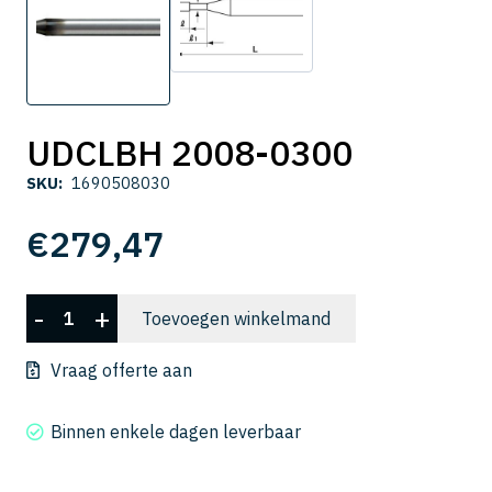
UDCLBH 2008-0300
SKU:
1690508030
€
279,47
UDCLBH
-
+
Toevoegen winkelmand
2008-
0300
Vraag offerte aan
aantal
Binnen enkele dagen leverbaar