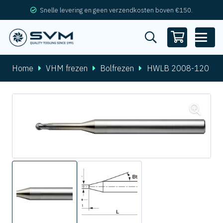
Snelle levering en geen verzendkosten boven €150.
Home
VHM frezen
Bolfrezen
HWLB 2008-120