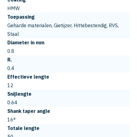
HMW
Toepassing
Geharde materialen, Gietijzer, Hittebestendig, RVS,
Staal
Diameter in mm
0.8
R.
0.4
Effectieve lengte
12
Snijlengte
0.64
Shank taper angle
16°
Totale lengte
50