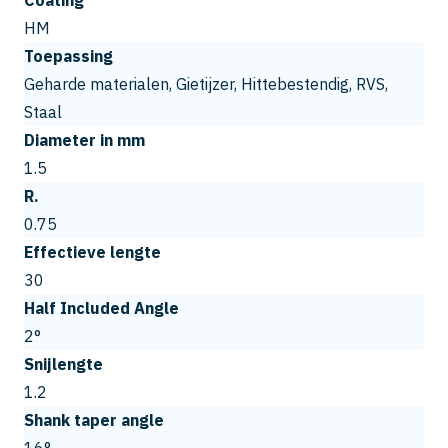
Coating
HM
Toepassing
Geharde materialen, Gietijzer, Hittebestendig, RVS,
Staal
Diameter in mm
1.5
R.
0.75
Effectieve lengte
30
Half Included Angle
2°
Snijlengte
1.2
Shank taper angle