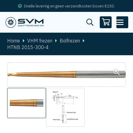
Snelle levering en geen verzendkosten boven €150.
Home
VHM frezen
Bolfrezen
HTNB 2015-300-4