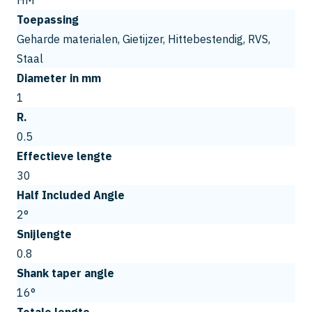
HM
Toepassing
Geharde materialen, Gietijzer, Hittebestendig, RVS,
Staal
Diameter in mm
1
R.
0.5
Effectieve lengte
30
Half Included Angle
2°
Snijlengte
0.8
Shank taper angle
16°