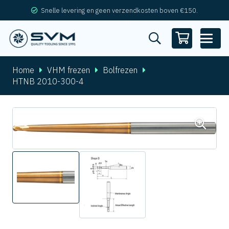
Snelle levering en geen verzendkosten boven €150.
Home
VHM frezen
Bolfrezen
HTNB 2010-300-4